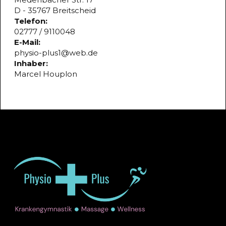
D - 35767 Breitscheid
Telefon:
02777 / 9110048
E-Mail:
physio-plus1@web.de
Inhaber:
Marcel Houplon